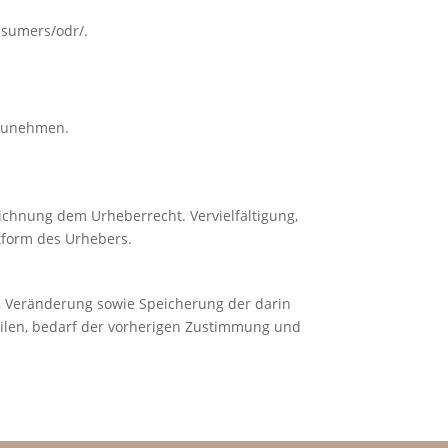
nsumers/odr/
.
ilzunehmen.
ichnung dem Urheberrecht. Vervielfältigung,
tform des Urhebers.
ng, Veränderung sowie Speicherung der darin
eilen, bedarf der vorherigen Zustimmung und