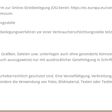
rm zur Online-Streitbeilegung (OS) bereit:
https://ec.europa.eu/co
pressum.
ngsstelle
reitbeilegungsverfahren vor einer Verbraucherschlichtungsstelle te
r, Grafiken, Dateien usw. unterliegen auch ohne gesonderte Kennze
uch auszugsweise) nur mit ausdrücklicher Genehmigung in Schrif
 urheberrechtlich geschützt sind. Eine Vervielfältigung, Verbreitu
ondere die Verwendung von Fotos, Bildmaterial, Texten oder Textt