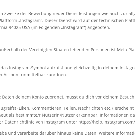
m Zwecke der Bewerbung neuer Dienstleistungen wie auch zur al
Plattform „Instagram“. Dieser Dienst wird auf der technischen Plat
fornia 94025 USA (im Folgenden „Instagram“) angeboten.
außerhalb der Vereinigten Staaten lebenden Personen ist Meta Pla
das Instagram-Symbol aufrufst und gleichzeitig in deinem Instagr
m-Account unmittelbar zuordnen.
e Daten deinem Konto zuordnet, musst du dich vor deinem Besuch
zugreifst (Liken, Kommentieren, Teilen, Nachrichten etc.), ersche
neut als bestimmte/r Nutzerin/Nutzer erkennbar. Informationen d
der Datenrichtlinie von Instagram unter https://help.instagram.c
rhebe und verarbeite darüber hinaus keine Daten. Weitere Informa