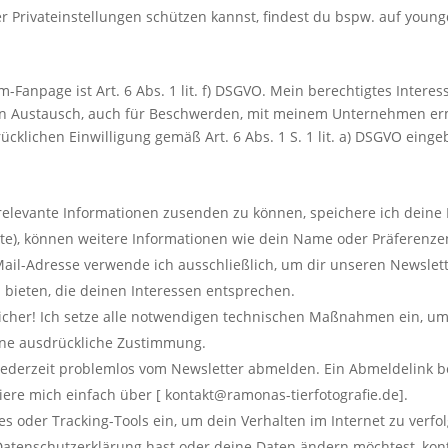
Privateinstellungen schützen kannst, findest du bspw. auf young
-Fanpage ist Art. 6 Abs. 1 lit. f) DSGVO. Mein berechtigtes Intere
en Austausch, auch für Beschwerden, mit meinem Unternehmen erm
klichen Einwilligung gemäß Art. 6 Abs. 1 S. 1 lit. a) DSGVO einge
elevante Informationen zusenden zu können, speichere ich deine 
alte), können weitere Informationen wie dein Name oder Präferenze
ail-Adresse verwende ich ausschließlich, um dir unseren Newslet
 bieten, die deinen Interessen entsprechen.
icher! Ich setze alle notwendigen technischen Maßnahmen ein, um
eine ausdrückliche Zustimmung.
ederzeit problemlos vom Newsletter abmelden. Ein Abmeldelink bef
iere mich einfach über [ kontakt@ramonas-tierfotografie.de].
es oder Tracking-Tools ein, um dein Verhalten im Internet zu verfo
tenschutzerklärung hast oder deine Daten ändern möchtest, kont