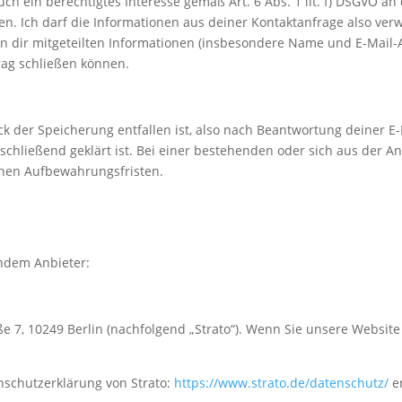
auch ein berechtigtes Interesse gemäß Art. 6 Abs. 1 lit. f) DSGVO 
. Ich darf die Informationen aus deiner Kontaktanfrage also ver
on dir mitgeteilten Informationen (insbesondere Name und E-Mail-A
rag schließen können.
ck der Speicherung entfallen ist, also nach Beantwortung deiner 
chließend geklärt ist. Bei einer bestehenden oder sich aus der 
ichen Aufbewahrungsfristen.
endem Anbieter:
aße 7, 10249 Berlin (nachfolgend „Strato“). Wenn Sie unsere Website
nschutzerklärung von Strato:
https://www.strato.de/datenschutz/
e