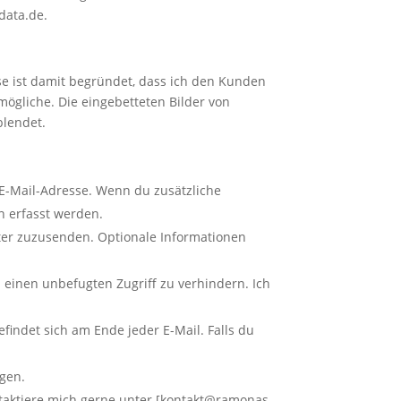
data.de.
sse ist damit begründet, dass ich den Kunden
ögliche. Die eingebetteten Bilder von
blendet.
E-Mail-Adresse. Wenn du zusätzliche
n erfasst werden.
ter zuzusenden. Optionale Informationen
 einen unbefugten Zugriff zu verhindern. Ich
indet sich am Ende jeder E-Mail. Falls du
lgen.
aktiere mich gerne unter [kontakt@ramonas-