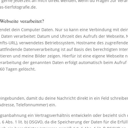
r gerne jederzeit an mich direkt wenden, wenn du Fragen zur Ver
-tierfotografie.de
.
Webseite verarbeitet?
 sendet dein Computer Daten. Nur so kann eine Verbindung mit dei
Daten verarbeitet: Datum und Uhrzeit des Aufrufs der Webseite, 
unfts-URL), verwendetes Betriebssystem, Hostname des zugreifend
ttfindende Datenverarbeitung ist auf Basis des berechtigten Interes
ntieren und meine Bilder zeigen. Hierfür ist eine eigene Webseit
erarbeitung der genannten Daten erfolgt automatisch beim Aufruf 
60 Tagen gelöscht.
eingebunden, damit du deine Nachricht direkt in ein Feld schreibe
-Adresse, Telefonnummer) ein.
agsanbahnung ein Vertragsverhältnis entwickeln oder bezieht sich
. 6 Abs. 1 lit. b) DSGVO, da die Speicherung der Daten für die Erfü